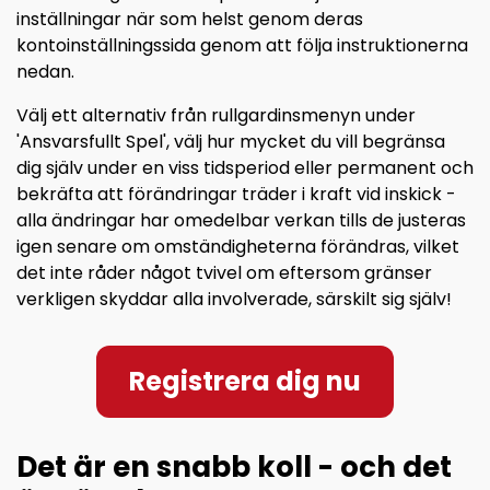
inställningar när som helst genom deras
kontoinställningssida genom att följa instruktionerna
nedan.
Välj ett alternativ från rullgardinsmenyn under
'Ansvarsfullt Spel', välj hur mycket du vill begränsa
dig själv under en viss tidsperiod eller permanent och
bekräfta att förändringar träder i kraft vid inskick -
alla ändringar har omedelbar verkan tills de justeras
igen senare om omständigheterna förändras, vilket
det inte råder något tvivel om eftersom gränser
verkligen skyddar alla involverade, särskilt sig själv!
Registrera dig nu
Det är en snabb koll - och det