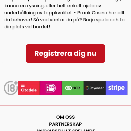
känna en rysning, eller helt enkelt njuta av
underhållning av toppkvalitet - Prank Casino har allt
du behöver! Så vad väntar du på? Börja spela och ta
din plats vid bordet!
Registrera dig nu
OM OSS
PARTNERSKAP